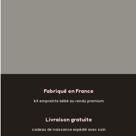
ANCRER® • KIT EMPREINTE BÉBÉ
Fabriqué en France
kit empreinte bébé au rendu premium
Le souvenir de naissance qu’on
garde pour la vie.
Livraison gratuite
cadeau de naissance expédié avec soin